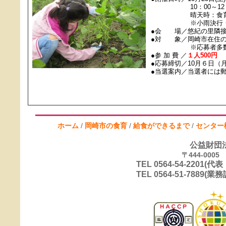
10：00～12：00
晴天時：食育教室4
※小雨決行・荒
●会 場／悠紀の里隣接
●対 象／岡崎市在住の小
※応募者多数の
●参 加 費 ／
１人500円
●応募締切／10月６日（
●当選案内／当選者には
ホーム
/
岡崎市の食育
/
給食ができるまで
/
センター
公益財団
〒444-00
TEL 0564-54-2201(
TEL 0564-51-7889