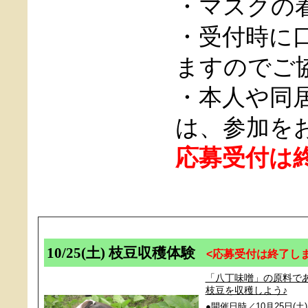
・マスクの
・受付時に
ますのでご
・本人や同
は、参加を
応募受付は
10/25(土) 枝豆収穫体験
<応募受付は終了し
「八丁味噌」の原料で
枝豆を収穫しよう♪
●開催日時／10月25日(土)