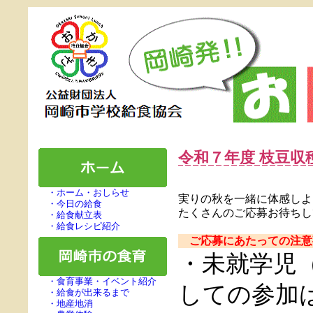
令和７年度 枝豆収
・ホーム・おしらせ
実りの秋を一緒に体感しよ
・今日の給食
たくさんのご応募お待ちしてお
・給食献立表
・給食レシピ紹介
ご応募にあたっての注意
・未就学児
・食育事業・イベント紹介
しての参加
・給食が出来るまで
・地産地消