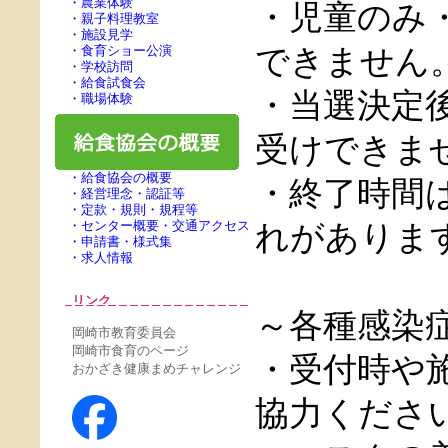
・農業体験
・児童のみ
・親子料理教室
・施設見学
できません
・食育ショー公演
・学校訪問
・給食試食会
・当選決定
・職場体験
受けできま
・給食協会の概要
・終了時間
・経営理念・認証等
・定款・規則・規程等
・センター概要・交通アクセス
れがありま
・申請書・様式集
・求人情報
リンク
～各種感染
岡崎市教育委員会
岡崎市食育のページ
・受付時や
おかざき健康まめチャレンジ
協力くださ